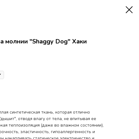
а молнии "Shaggy Dog" Хаки
еплая синтетическая ткань, которая отлично
"дышит", отводя влагу от тела, не впитывая ее
окая теплоизоляция (даже во влажном состоянии),
прочность, эластичность, гипоаллергенность и
нен накапливать статическое электричество и