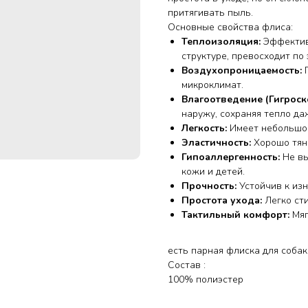
притягивать пыль.
Основные свойства флиса:
Теплоизоляция:
Эффектив
структуре, превосходит по
Воздухопроницаемость:
микроклимат.
Влагоотведение (Гигроск
наружу, сохраняя тепло да
Легкость:
Имеет небольшой
Эластичность:
Хорошо тян
Гипоаллергенность:
Не вы
кожи и детей.
Прочность:
Устойчив к из
Простота ухода:
Легко сти
Тактильный комфорт:
Мяг
есть парная флиска для собак
Состав :
100% полиэстер