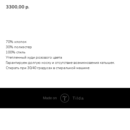
3300,00
р.
Добавить в корзину
70% хлопок
30% полиэстер
100% стиль
Утепленный худи розового цвета
Гарантируем долгую носку и отсутствие возникновения катышек.
Стирать при 30/40 градусах в стиральной машине.
Tilda
Made on