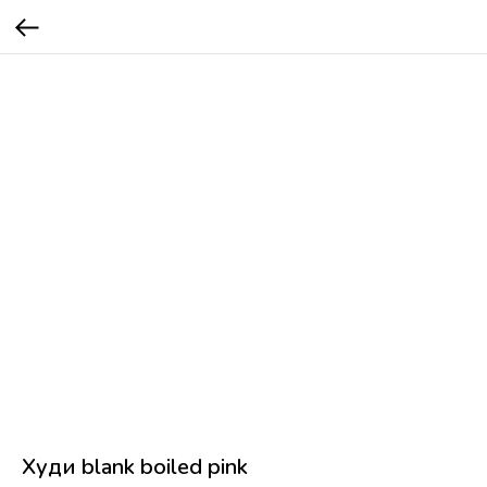
Худи blank boiled pink