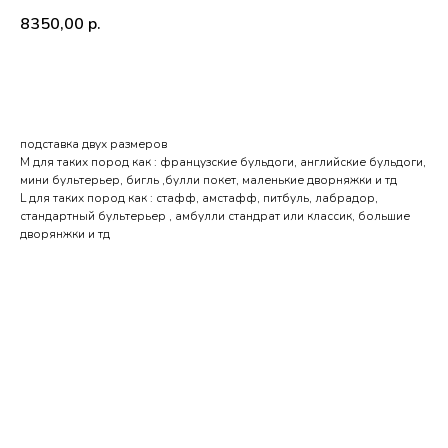
8350,00
р.
Добавить в корзину
подставка двух размеров
М для таких пород как : французские бульдоги, английские бульдоги,
мини бультерьер, бигль ,булли покет, маленькие дворняжки и тд
L для таких пород как : стафф, амстафф, питбуль, лабрадор,
стандартный бультерьер , амбулли стандрат или классик, большие
дворянжки и тд