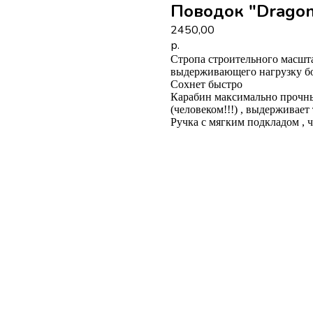
Поводок "Dragon
2450,00
р.
Стропа строительного масшта
выдерживающего нагрузку бо
Сохнет быстро
Карабин максимально прочный
(человеком!!!) , выдерживает 
Ручка с мягким подкладом , 